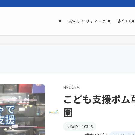
おもチャリティーとは
寄付申込
NPO法人
こども支援ポム
園
団体ID：10316