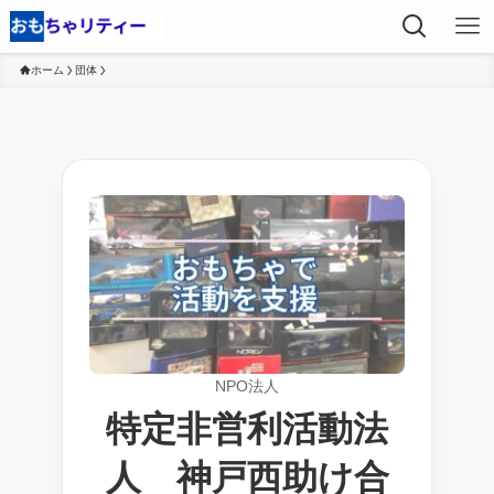
ホーム
団体
NPO法人
特定非営利活動法
人 神戸西助け合