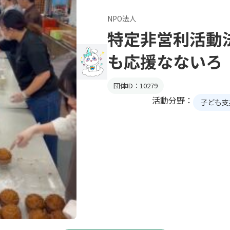
NPO法人
特定非営利活動
も応援なないろ
団体ID：10279
活動分野：
子ども支