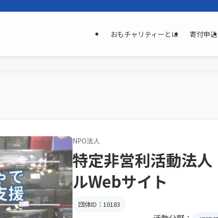
おもチャリティーとは
寄付申込
NPO法人
特定非営利活動法人
ルWebサイト
団体ID：10183