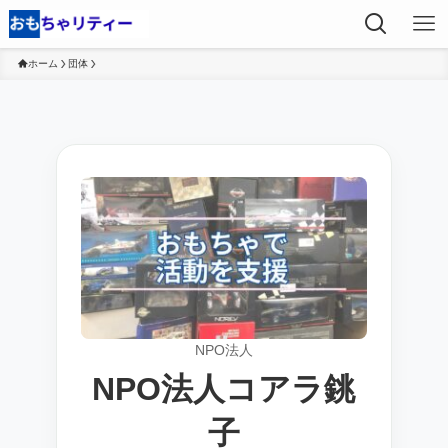
ホーム
団体
NPO法人
NPO法人コアラ銚
子