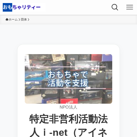
ホーム
団体
NPO法人
特定非営利活動法
人ｉ‐net（アイネ