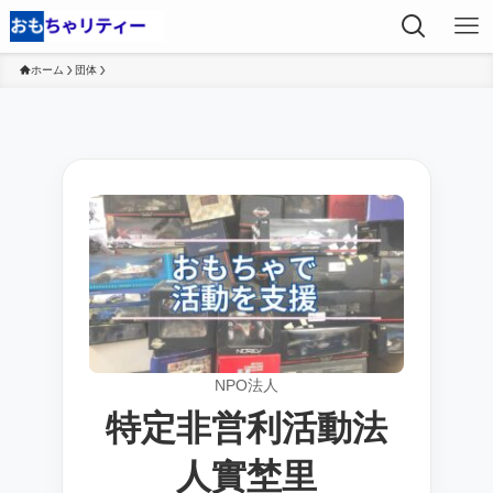
ホーム
団体
NPO法人
特定非営利活動法
人實埜里